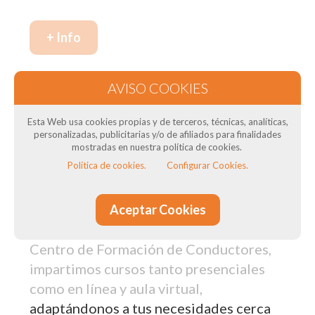
+ Info
Nuestros cursos de formación en Sant
Climent de Llobregat: Para
Esta Web usa cookies propias y de terceros, técnicas, analíticas,
transportistas
personalizadas, publicitarias y/o de afiliados para finalidades
mostradas en nuestra política de cookies.
Política de cookies.
Configurar Cookies.
¿Necesitas el Curso CAP para tus
conductores? ¿Necesitas curso de ADR
? ¿Quieres obtener el título del
Aceptar Cookies
transportista? En DTSconsulting, como
Centro de Formación de Conductores,
impartimos cursos tanto presenciales
como en línea y aula virtual,
adaptándonos a tus necesidades cerca