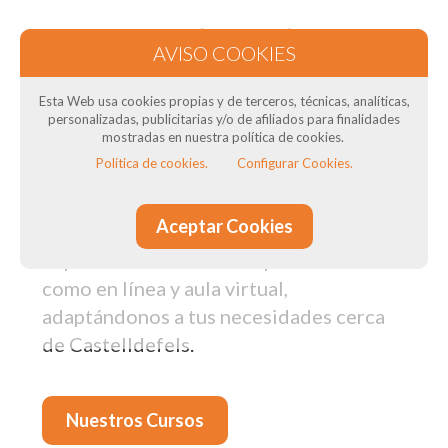
Nuestros cursos de formación
en Castelldefels: Para transportistas
Esta Web usa cookies propias y de terceros, técnicas, analíticas,
¿Necesitas el Curso CAP para tus
personalizadas, publicitarias y/o de afiliados para finalidades
mostradas en nuestra política de cookies.
conductores? ¿Necesitas curso de ADR
Política de cookies.
Configurar Cookies.
? ¿Quieres obtener el título del
transportista? En DTSconsulting, como
Aceptar Cookies
Centro de Formación de Conductores,
impartimos cursos tanto presenciales
como en línea y aula virtual,
adaptándonos a tus necesidades cerca
de Castelldefels.
Nuestros Cursos