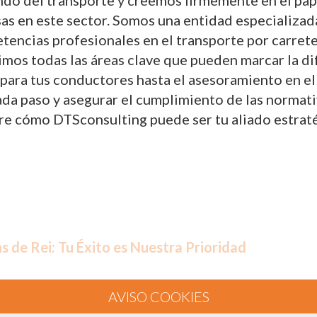
do del transporte y creemos firmemente en el papel
sas en este sector. Somos una entidad especializad
tencias profesionales en el transporte por carret
rimos todas las áreas clave que pueden marcar la d
ara tus conductores hasta el asesoramiento en el
 paso y asegurar el cumplimiento de las normativas
re cómo DTSconsulting puede ser tu aliado estraté
s de Rei: Tu Éxito es Nuestra Prioridad
roporcionar servicios de consultoría y formación 
encias profesionales del transporte por carretera.