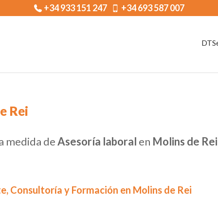
+34 933 151 247
+34 693 587 007
DTSe
e Rei
 a medida de
Asesoría laboral
en
Molins de Rei
e, Consultoría y Formación en Molins de Rei