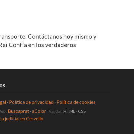
transporte. Contáctanos hoy mismo y
Rei Confía en los verdaderos
os
gal
·
Política de privacidad
·
Política de cookies
Buscaprat
·
aColor
Web:
Validar:
HTML
·
CSS
ia judicial en Cervelló
ormación bonificada, Online y Presencial en Cervelló