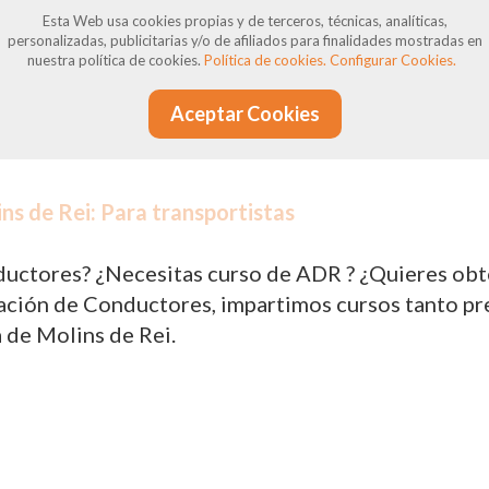
siones pueden surgir incumplimientos, ya sean jus
Esta Web usa cookies propias y de terceros, técnicas, analíticas,
personalizadas, publicitarias y/o de afiliados para finalidades mostradas en
nen derecho a reclamaciones y defensa, y estamos 
nuestra política de cookies.
Política de cookies.
Configurar Cookies.
Aceptar Cookies
ns de Rei: Para transportistas
uctores? ¿Necesitas curso de ADR ? ¿Quieres obten
ión de Conductores, impartimos cursos tanto prese
 de Molins de Rei.