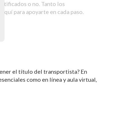
tificados o no. Tanto los
aquí para apoyarte en cada paso.
er el título del transportista? En
nciales como en línea y aula virtual,