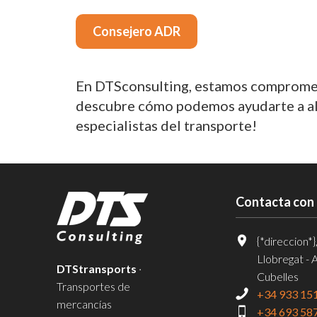
Consejero ADR
En DTSconsulting, estamos comprometi
descubre cómo podemos ayudarte a alca
especialistas del transporte!
Contacta con
{*direccion*}
Llobregat - 
DTStransports
·
Cubelles
Transportes de
+34 933 15
mercancías
+34 693 58