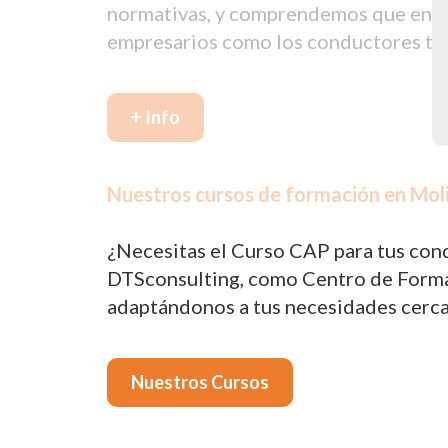
normativas, y comprendemos que en oca
empresarios como los conductores tie
+ Info
Nuestros cursos de formación en Moli
¿Necesitas el Curso CAP para tus cond
DTSconsulting, como Centro de Formac
adaptándonos a tus necesidades cerca
Nuestros Cursos