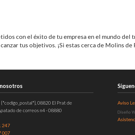
dos con el éxito de tu empresa en el mundo del 
nzar tus objetivos. ¡Si estas cerca de Molins de 
 nosotros
Síguen
, {*codigo_postal*}, 08820 El Prat de
Aviso Le
Apatado de correos n4 - 08880
Diseño 
Asistenc
1 247
Fundae f
7 007