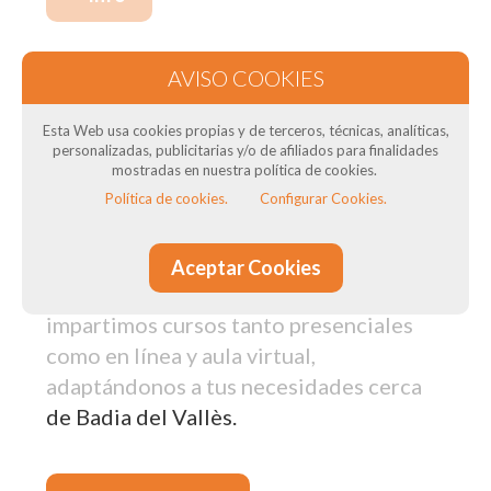
Nuestros cursos de formación en Badia
del Vallès: Para transportistas
Esta Web usa cookies propias y de terceros, técnicas, analíticas,
personalizadas, publicitarias y/o de afiliados para finalidades
¿Necesitas el Curso CAP para tus
mostradas en nuestra política de cookies.
conductores? ¿Necesitas curso de ADR
Política de cookies.
Configurar Cookies.
? ¿Quieres obtener el título del
transportista? En DTSconsulting, como
Aceptar Cookies
Centro de Formación de Conductores,
impartimos cursos tanto presenciales
como en línea y aula virtual,
adaptándonos a tus necesidades cerca
de Badia del Vallès.