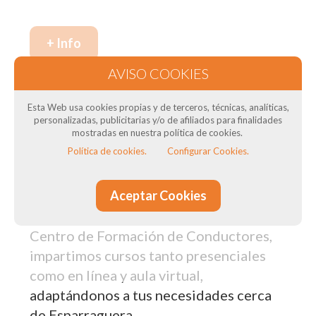
+ Info
Nuestros cursos de formación
Esta Web usa cookies propias y de terceros, técnicas, analíticas,
en Esparraguera: Para transportistas
personalizadas, publicitarias y/o de afiliados para finalidades
mostradas en nuestra política de cookies.
Política de cookies.
Configurar Cookies.
¿Necesitas el Curso CAP para tus
conductores? ¿Necesitas curso de ADR
Aceptar Cookies
? ¿Quieres obtener el título del
transportista? En DTSconsulting, como
Centro de Formación de Conductores,
impartimos cursos tanto presenciales
como en línea y aula virtual,
adaptándonos a tus necesidades cerca
de Esparraguera.