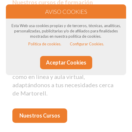
Nuestros cursos de formación
en Martorell: Para transportistas
Esta Web usa cookies propias y de terceros, técnicas, analíticas,
¿Necesitas el Curso CAP para tus
personalizadas, publicitarias y/o de afiliados para finalidades
conductores? ¿Necesitas curso de ADR
mostradas en nuestra política de cookies.
? ¿Quieres obtener el título del
Política de cookies.
Configurar Cookies.
transportista? En DTSconsulting, como
Centro de Formación de Conductores,
Aceptar Cookies
impartimos cursos tanto presenciales
como en línea y aula virtual,
adaptándonos a tus necesidades cerca
de Martorell.
Nuestros Cursos