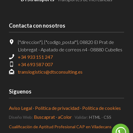
Contacta con nosotros
{*direccion*}, {*codigo_postal*}, 08820 El Prat de
Llobregat - Apatado de correos n4 - 08880 Cubelles
+34 933 151 247
+34 693 587 007
translogistics@dtsconsulting.es
Síguenos
Aviso Legal
·
Política de privacidad
·
Política de cookies
Buscaprat
·
aColor
Diseño Web:
Validar:
HTML
·
CSS
Cualificación de Aptitud Profesional CAP en Viladecans