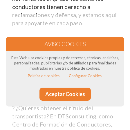
conductores tienen derecho a
reclamaciones y defensa, y estamos aquí
para apoyarte en cada paso.
+ Info
Esta Web usa cookies propias y de terceros, técnicas, analíticas,
personalizadas, publicitarias y/o de afiliados para finalidades
Nuestros cursos de formación en Sant
mostradas en nuestra política de cookies.
Adrià de Besòs: Para transportistas
Política de cookies.
Configurar Cookies.
¿Necesitas el Curso CAP para tus
Aceptar Cookies
conductores? ¿Necesitas curso de ADR
? ¿Quieres obtener el título del
transportista? En DTSconsulting, como
Centro de Formación de Conductores,