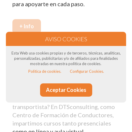
para apoyarte en cada paso.
+ Info
Nuestros cursos de formación
Esta Web usa cookies propias y de terceros, técnicas, analíticas,
en Barberà del Vallès: Para
personalizadas, publicitarias y/o de afiliados para finalidades
mostradas en nuestra política de cookies.
transportistas
Política de cookies.
Configurar Cookies.
¿Necesitas el Curso CAP para tus
Aceptar Cookies
conductores? ¿Necesitas curso de ADR
? ¿Quieres obtener el título del
transportista? En DTSconsulting, como
Centro de Formación de Conductores,
impartimos cursos tanto presenciales
como en línea y aula virtual,