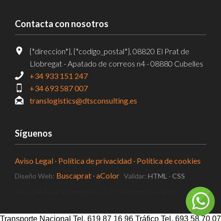
Contacta con nosotros
{*direccion*}, {*codigo_postal*}, 08820 El Prat de
Llobregat - Apatado de correos n4 - 08880 Cubelles
+34 933 151 247
+34 693 587 007
translogistics@dtsconsulting.es
Síguenos
Aviso Legal
·
Política de privacidad
·
Política de cookies
Buscaprat
·
aColor
Diseño Web:
Validar:
HTML
·
CSS
Perito tacógrafo en Sant Vicenç dels Horts
Transporte Nacional Tel. 619 87 16 96 Tráfico Tel. 693 58 70 07