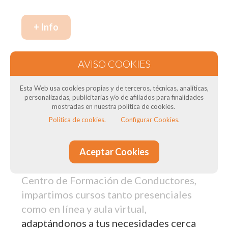
+ Info
Nuestros cursos de formación
en Torrelles de Llobregat: Para
Esta Web usa cookies propias y de terceros, técnicas, analíticas,
transportistas
personalizadas, publicitarias y/o de afiliados para finalidades
mostradas en nuestra política de cookies.
Política de cookies.
Configurar Cookies.
¿Necesitas el Curso CAP para tus
conductores? ¿Necesitas curso de ADR
? ¿Quieres obtener el título del
Aceptar Cookies
transportista? En DTSconsulting, como
Centro de Formación de Conductores,
impartimos cursos tanto presenciales
como en línea y aula virtual,
adaptándonos a tus necesidades cerca