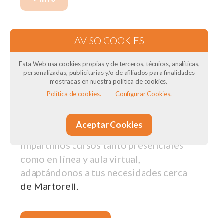
Nuestros cursos de formación
en Martorell: Para transportistas
Esta Web usa cookies propias y de terceros, técnicas, analíticas,
personalizadas, publicitarias y/o de afiliados para finalidades
¿Necesitas el Curso CAP para tus
mostradas en nuestra política de cookies.
conductores? ¿Necesitas curso de ADR
Política de cookies.
Configurar Cookies.
? ¿Quieres obtener el título del
transportista? En DTSconsulting, como
Aceptar Cookies
Centro de Formación de Conductores,
impartimos cursos tanto presenciales
como en línea y aula virtual,
adaptándonos a tus necesidades cerca
de Martorell.