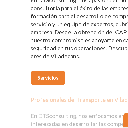
En DTSconsulting, nos apasiona el mun
consultoría para el éxito de las empre
formación para el desarrollo de compe
servicio y un equipo de expertos, cub
empresa. Desde la obtención del CAP p
nuestro compromiso es apoyarte en cada
seguridad en tus operaciones. Descub
eres de Viladecans.
Servicios
Profesionales del Transporte en Vilad
En DTSconsulting, nos enfocamos en p
interesadas en desarrollar las compet