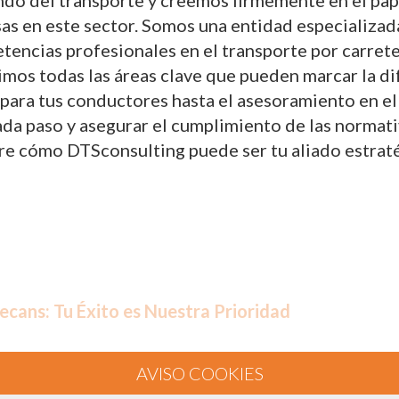
do del transporte y creemos firmemente en el papel
sas en este sector. Somos una entidad especializad
tencias profesionales en el transporte por carret
rimos todas las áreas clave que pueden marcar la d
ara tus conductores hasta el asesoramiento en el
 paso y asegurar el cumplimiento de las normativas
re cómo DTSconsulting puede ser tu aliado estraté
ecans: Tu Éxito es Nuestra Prioridad
roporcionar servicios de consultoría y formación
encias profesionales del transporte por carretera.