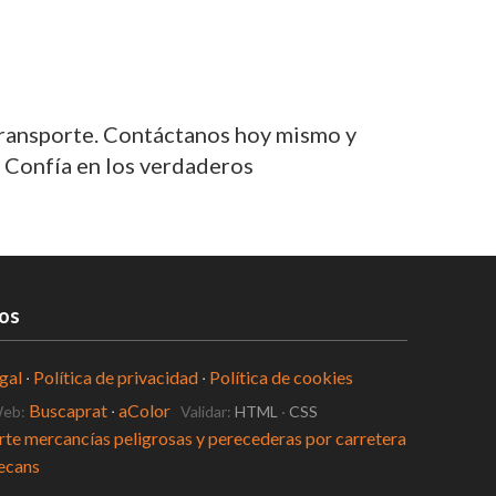
transporte. Contáctanos hoy mismo y
 Confía en los verdaderos
os
gal
·
Política de privacidad
·
Política de cookies
Buscaprat
·
aColor
Web:
Validar:
HTML
·
CSS
te mercancías peligrosas y perecederas por carretera
decans
 informes tacógrafo digital en Viladecans