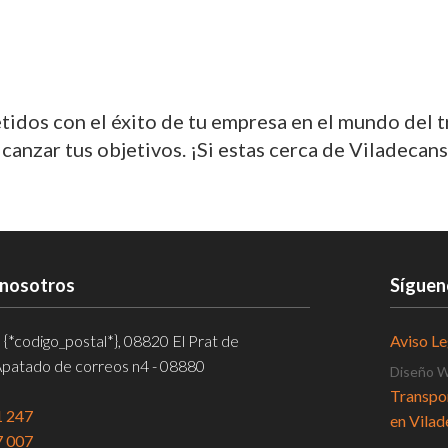
dos con el éxito de tu empresa en el mundo del 
nzar tus objetivos. ¡Si estas cerca de Viladecans
 nosotros
Síguen
, {*codigo_postal*}, 08820 El Prat de
Aviso Le
Apatado de correos n4 - 08880
Diseño 
Transpor
1 247
en Vila
7 007
Pericial