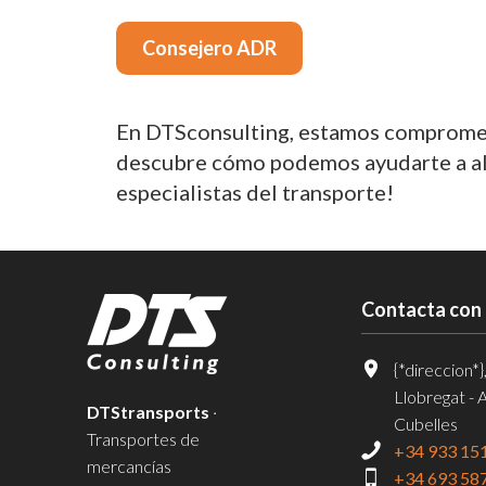
Consejero ADR
En DTSconsulting, estamos comprometi
descubre cómo podemos ayudarte a alca
especialistas del transporte!
Contacta con
{*direccion*}
Llobregat - 
DTStransports
·
Cubelles
Transportes de
+34 933 15
mercancías
+34 693 58