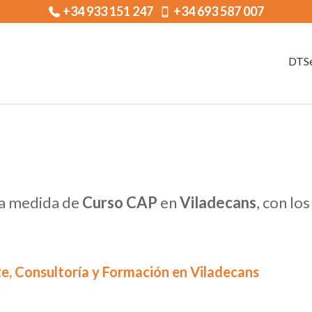
+34 933 151 247
+34 693 587 007
DTSe
 a medida de
Curso CAP
en
Viladecans
, con lo
e, Consultoría y Formación en Viladecans