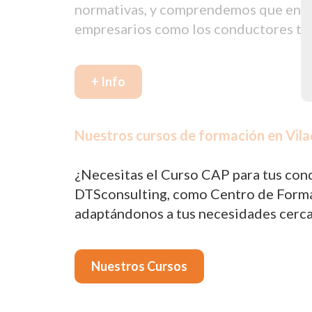
normativas, y comprendemos que en oca
empresarios como los conductores tie
+ Info
Nuestros cursos de formación en Vila
¿Necesitas el Curso CAP para tus cond
DTSconsulting, como Centro de Formac
adaptándonos a tus necesidades cerca
Nuestros Cursos