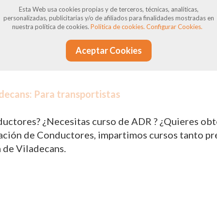
siones pueden surgir incumplimientos, ya sean jus
Esta Web usa cookies propias y de terceros, técnicas, analíticas,
personalizadas, publicitarias y/o de afiliados para finalidades mostradas en
nen derecho a reclamaciones y defensa, y estamos 
nuestra política de cookies.
Política de cookies.
Configurar Cookies.
Aceptar Cookies
decans: Para transportistas
uctores? ¿Necesitas curso de ADR ? ¿Quieres obten
ión de Conductores, impartimos cursos tanto prese
 de Viladecans.