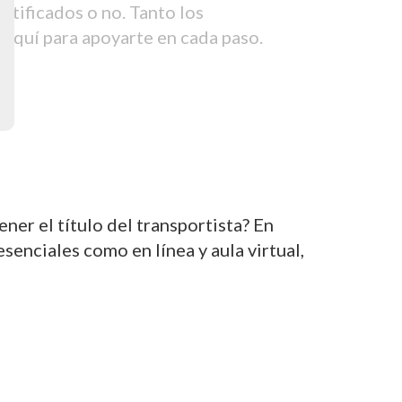
tificados o no. Tanto los
aquí para apoyarte en cada paso.
er el título del transportista? En
nciales como en línea y aula virtual,