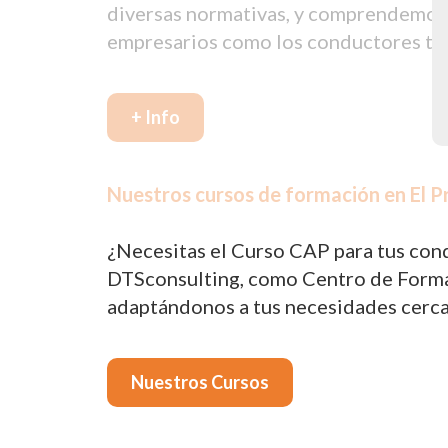
diversas normativas, y comprendemos q
empresarios como los conductores tie
+ Info
Nuestros cursos de formación en El Pr
¿Necesitas el Curso CAP para tus cond
DTSconsulting, como Centro de Formac
adaptándonos a tus necesidades cerca 
Nuestros Cursos