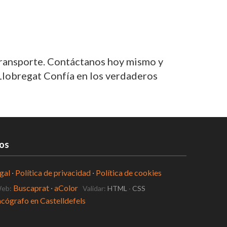
transporte. Contáctanos hoy mismo y
 Llobregat Confía en los verdaderos
os
gal
·
Política de privacidad
·
Política de cookies
Buscaprat
·
aColor
Web:
Validar:
HTML
·
CSS
acógrafo en Castelldefels
os en Castelldefels