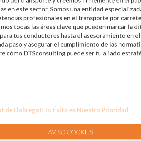
do del transporte y creemos firmemente en el papel
sas en este sector. Somos una entidad especializad
tencias profesionales en el transporte por carret
rimos todas las áreas clave que pueden marcar la d
ara tus conductores hasta el asesoramiento en el
 paso y asegurar el cumplimiento de las normativas
re cómo DTSconsulting puede ser tu aliado estraté
at de Llobregat: Tu Éxito es Nuestra Prioridad
oporcionar servicios de consultoría y formación c
as competencias profesionales del transporte por 