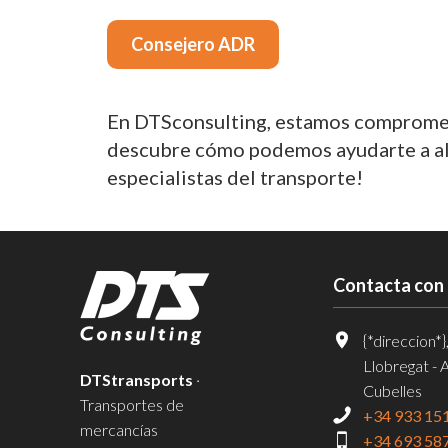
Consejero ADR
En DTSconsulting, estamos comprometi
descubre cómo podemos ayudarte a alca
especialistas del transporte!
Contacta con
{*direccion*}
Llobregat - 
DTStransports
·
Cubelles
Transportes de
+34 933 15
mercancías
+34 693 58