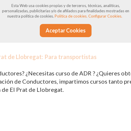
ue en ocasiones pueden surgir incumplimientos, ya
Esta Web usa cookies propias y de terceros, técnicas, analíticas,
personalizadas, publicitarias y/o de afiliados para finalidades mostradas en
nen derecho a reclamaciones y defensa, y estamos 
nuestra política de cookies.
Política de cookies.
Configurar Cookies.
Aceptar Cookies
at de Llobregat: Para transportistas
uctores? ¿Necesitas curso de ADR ? ¿Quieres obten
ión de Conductores, impartimos cursos tanto prese
de El Prat de Llobregat.