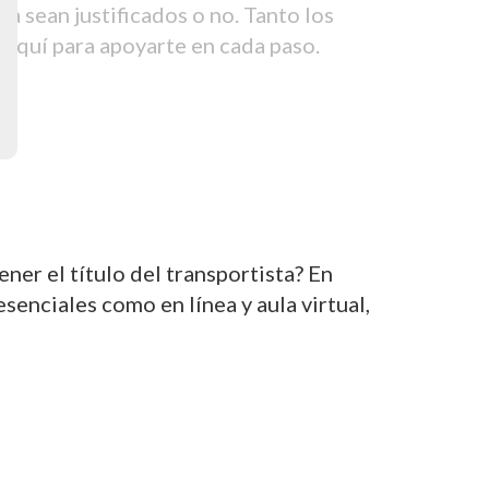
 sean justificados o no. Tanto los
aquí para apoyarte en cada paso.
er el título del transportista? En
nciales como en línea y aula virtual,