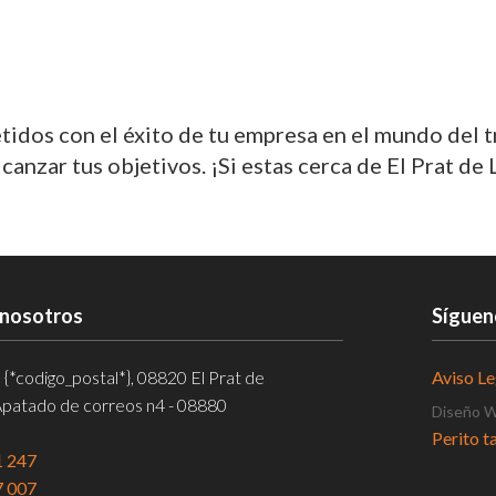
dos con el éxito de tu empresa en el mundo del 
nzar tus objetivos. ¡Si estas cerca de El Prat de
 nosotros
Síguen
, {*codigo_postal*}, 08820 El Prat de
Aviso Le
Apatado de correos n4 - 08880
Diseño 
Perito t
1 247
Tacógraf
7 007