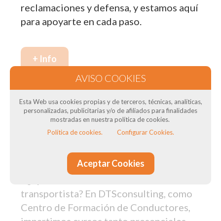
reclamaciones y defensa, y estamos aquí
para apoyarte en cada paso.
+ Info
Nuestros cursos de formación
Esta Web usa cookies propias y de terceros, técnicas, analíticas,
en L'Hospitalet de Llobregat: Para
personalizadas, publicitarias y/o de afiliados para finalidades
mostradas en nuestra política de cookies.
transportistas
Política de cookies.
Configurar Cookies.
¿Necesitas el Curso CAP para tus
Aceptar Cookies
conductores? ¿Necesitas curso de ADR
? ¿Quieres obtener el título del
transportista? En DTSconsulting, como
Centro de Formación de Conductores,