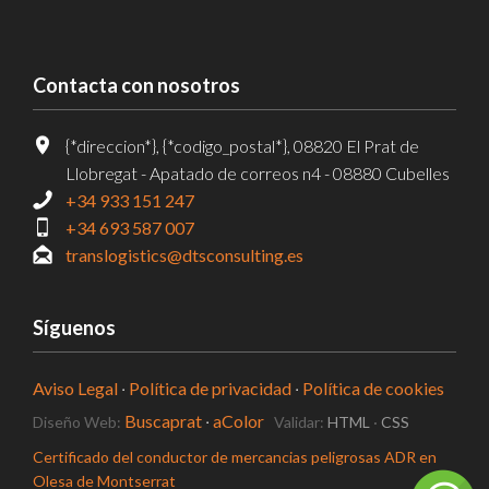
Contacta con nosotros
{*direccion*}, {*codigo_postal*}, 08820 El Prat de
Llobregat - Apatado de correos n4 - 08880 Cubelles
+34 933 151 247
+34 693 587 007
translogistics@dtsconsulting.es
Síguenos
Aviso Legal
·
Política de privacidad
·
Política de cookies
Buscaprat
·
aColor
Diseño Web:
Validar:
HTML
·
CSS
Certificado del conductor de mercancias peligrosas ADR en
Olesa de Montserrat