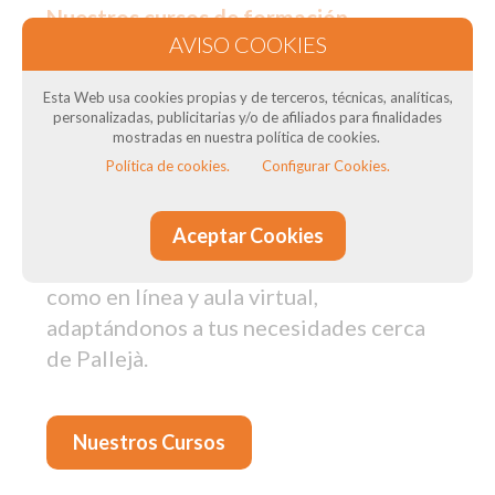
Nuestros cursos de formación
en Pallejà: Para transportistas
Esta Web usa cookies propias y de terceros, técnicas, analíticas,
¿Necesitas el Curso CAP para tus
personalizadas, publicitarias y/o de afiliados para finalidades
mostradas en nuestra política de cookies.
conductores? ¿Necesitas curso de ADR
Política de cookies.
Configurar Cookies.
? ¿Quieres obtener el título del
transportista? En DTSconsulting, como
Centro de Formación de Conductores,
Aceptar Cookies
impartimos cursos tanto presenciales
como en línea y aula virtual,
adaptándonos a tus necesidades cerca
de Pallejà.
Nuestros Cursos