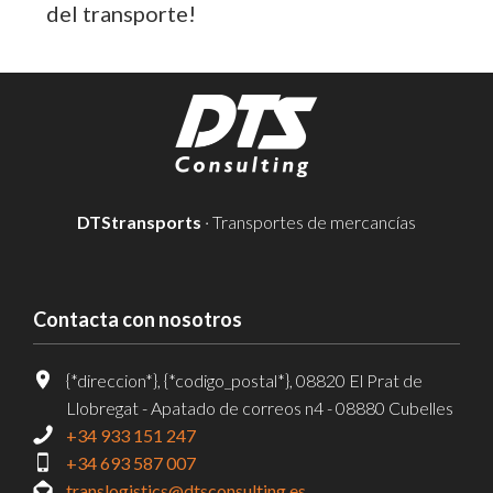
del transporte!
DTStransports
· Transportes de mercancías
Contacta con nosotros
{*direccion*}, {*codigo_postal*}, 08820 El Prat de
Llobregat - Apatado de correos n4 - 08880 Cubelles
+34 933 151 247
+34 693 587 007
translogistics@dtsconsulting.es