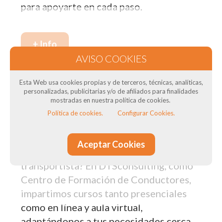
para apoyarte en cada paso.
+ Info
Nuestros cursos de formación en Olesa
Esta Web usa cookies propias y de terceros, técnicas, analíticas,
personalizadas, publicitarias y/o de afiliados para finalidades
de Montserrat: Para transportistas
mostradas en nuestra política de cookies.
Política de cookies.
Configurar Cookies.
¿Necesitas el Curso CAP para tus
conductores? ¿Necesitas curso de ADR
Aceptar Cookies
? ¿Quieres obtener el título del
transportista? En DTSconsulting, como
Centro de Formación de Conductores,
impartimos cursos tanto presenciales
como en línea y aula virtual,
adaptándonos a tus necesidades cerca