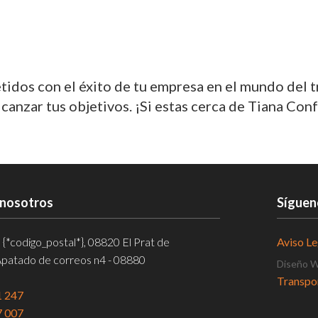
dos con el éxito de tu empresa en el mundo del 
nzar tus objetivos. ¡Si estas cerca de Tiana Confí
 nosotros
Síguen
, {*codigo_postal*}, 08820 El Prat de
Aviso Le
Apatado de correos n4 - 08880
Diseño 
Transpor
1 247
Asistenc
7 007