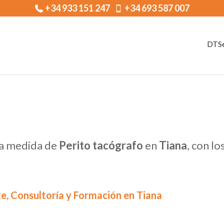
+34 933 151 247
+34 693 587 007
DTSe
 a medida de
Perito tacógrafo
en
Tiana
, con l
e, Consultoría y Formación en Tiana