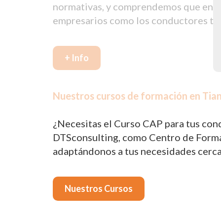
normativas, y comprendemos que en oca
empresarios como los conductores tie
+ Info
Nuestros cursos de formación en Tian
¿Necesitas el Curso CAP para tus cond
DTSconsulting, como Centro de Formac
adaptándonos a tus necesidades cerca
Nuestros Cursos