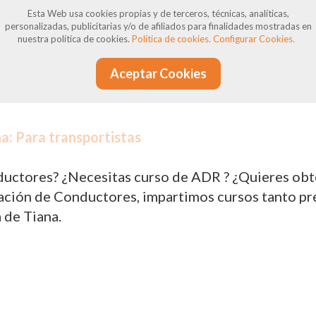
siones pueden surgir incumplimientos, ya sean jus
Esta Web usa cookies propias y de terceros, técnicas, analíticas,
personalizadas, publicitarias y/o de afiliados para finalidades mostradas en
nen derecho a reclamaciones y defensa, y estamos 
nuestra política de cookies.
Política de cookies.
Configurar Cookies.
Aceptar Cookies
a: Para transportistas
uctores? ¿Necesitas curso de ADR ? ¿Quieres obten
ión de Conductores, impartimos cursos tanto prese
 de Tiana.