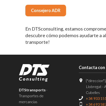
Consejero ADR
En DTSconsulting, estamos comprometi
descubre cómo podemos ayudarte a alca
transporte!
Contacta con
{*direccion*}
Llobregat - 
DTStransports
·
Cubelles
Transportes de
+34 933 15
mercancías
+34 693 58