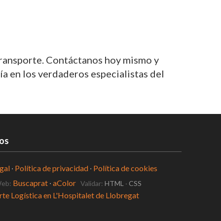
transporte. Contáctanos hoy mismo y
a en los verdaderos especialistas del
os
gal
·
Política de privacidad
·
Política de cookies
Buscaprat
·
aColor
Web:
Validar:
HTML
·
CSS
te Logística en L'Hospitalet de Llobregat
ia judicial en L'Hospitalet de Llobregat