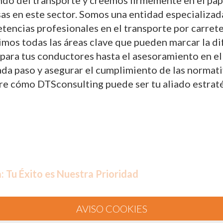
do del transporte y creemos firmemente en el papel
sas en este sector. Somos una entidad especializad
tencias profesionales en el transporte por carret
rimos todas las áreas clave que pueden marcar la d
ara tus conductores hasta el asesoramiento en el
 paso y asegurar el cumplimiento de las normativas
re cómo DTSconsulting puede ser tu aliado estraté
: Tu Éxito es Nuestra Prioridad
roporcionar servicios de consultoría y formación 
encias profesionales del transporte por carretera.