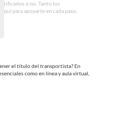
tificados o no. Tanto los
aquí para apoyarte en cada paso.
er el título del transportista? En
nciales como en línea y aula virtual,