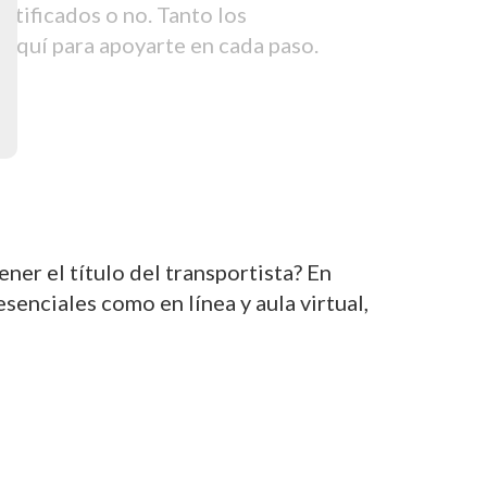
tificados o no. Tanto los
aquí para apoyarte en cada paso.
er el título del transportista? En
nciales como en línea y aula virtual,