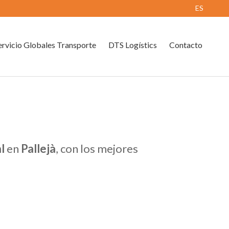
ES
rvicio Globales Transporte
DTS Logístics
Contacto
l
en
Pallejà
, con los mejores