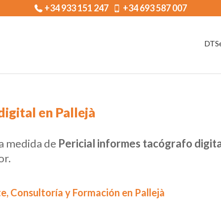
+34 933 151 247
+34 693 587 007
DTSe
igital en Pallejà
 a medida de
Pericial informes tacógrafo digita
or.
e, Consultoría y Formación en Pallejà