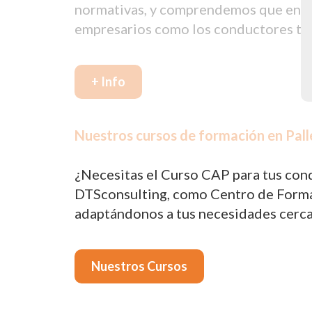
normativas, y comprendemos que en oca
empresarios como los conductores tie
+ Info
Nuestros cursos de formación en Palle
¿Necesitas el Curso CAP para tus cond
DTSconsulting, como Centro de Formac
adaptándonos a tus necesidades cerca 
Nuestros Cursos