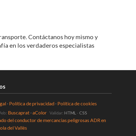
transporte. Contáctanos hoy mismo y
fía en los verdaderos especialistas
os
gal
·
Política de privacidad
·
Política de cookies
Buscaprat
·
aColor
Web:
Validar:
HTML
·
CSS
ado del conductor de mercancias peligrosas ADR en
la del Vallès
te Logística en Cerdanyola del Vallès