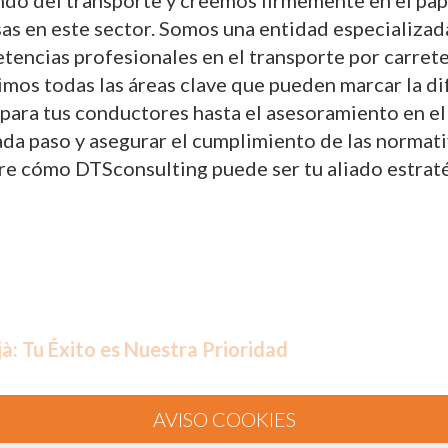
do del transporte y creemos firmemente en el papel
sas en este sector. Somos una entidad especializad
tencias profesionales en el transporte por carret
rimos todas las áreas clave que pueden marcar la d
ara tus conductores hasta el asesoramiento en el
 paso y asegurar el cumplimiento de las normativas
re cómo DTSconsulting puede ser tu aliado estraté
jà: Tu Éxito es Nuestra Prioridad
oporcionar servicios de consultoría y formación 
encias profesionales del transporte por carretera.