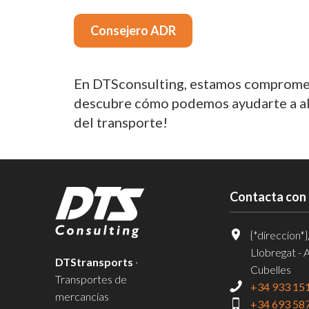
Consejero ADR
En DTSconsulting, estamos comprometi
descubre cómo podemos ayudarte a alca
del transporte!
Contacta con
{*direccion*}
Llobregat - 
DTStransports
·
Cubelles
Transportes de
+34 933 15
mercancías
+34 693 58