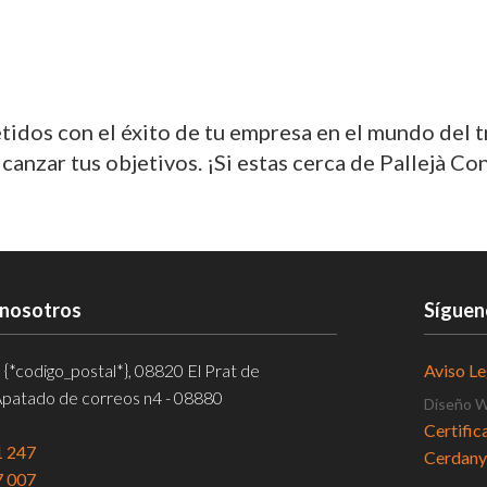
dos con el éxito de tu empresa en el mundo del 
nzar tus objetivos. ¡Si estas cerca de Pallejà Con
 nosotros
Síguen
, {*codigo_postal*}, 08820 El Prat de
Aviso Le
Apatado de correos n4 - 08880
Diseño 
Certific
1 247
Cerdanyo
7 007
Transpor