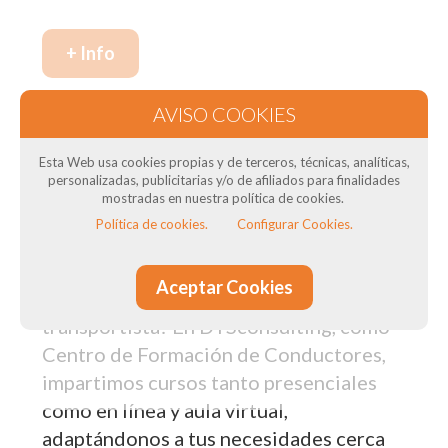
+ Info
Nuestros cursos de formación
en Montcada i Reixac: Para
Esta Web usa cookies propias y de terceros, técnicas, analíticas,
personalizadas, publicitarias y/o de afiliados para finalidades
transportistas
mostradas en nuestra política de cookies.
Política de cookies.
Configurar Cookies.
¿Necesitas el Curso CAP para tus
conductores? ¿Necesitas curso de ADR
Aceptar Cookies
? ¿Quieres obtener el título del
transportista? En DTSconsulting, como
Centro de Formación de Conductores,
impartimos cursos tanto presenciales
como en línea y aula virtual,
adaptándonos a tus necesidades cerca