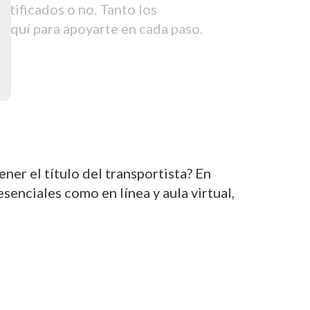
tificados o no. Tanto los
aquí para apoyarte en cada paso.
er el título del transportista? En
nciales como en línea y aula virtual,