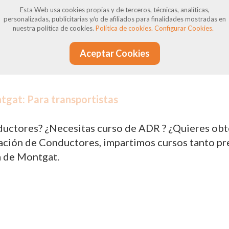
siones pueden surgir incumplimientos, ya sean jus
Esta Web usa cookies propias y de terceros, técnicas, analíticas,
personalizadas, publicitarias y/o de afiliados para finalidades mostradas en
nen derecho a reclamaciones y defensa, y estamos 
nuestra política de cookies.
Política de cookies.
Configurar Cookies.
Aceptar Cookies
tgat: Para transportistas
uctores? ¿Necesitas curso de ADR ? ¿Quieres obten
ión de Conductores, impartimos cursos tanto prese
a de Montgat.