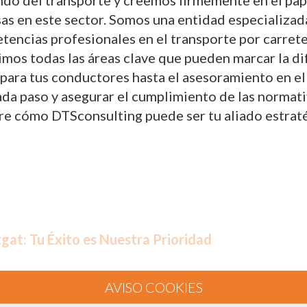
do del transporte y creemos firmemente en el papel
sas en este sector. Somos una entidad especializad
tencias profesionales en el transporte por carret
rimos todas las áreas clave que pueden marcar la d
ara tus conductores hasta el asesoramiento en el
 paso y asegurar el cumplimiento de las normativas
re cómo DTSconsulting puede ser tu aliado estraté
gat: Tu Éxito es Nuestra Prioridad
roporcionar servicios de consultoría y formación
encias profesionales del transporte por carretera.