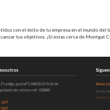
dos con el éxito de tu empresa en el mundo del 
nzar tus objetivos. ¡Si estas cerca de Montgat Co
 nosotros
Síguen
, {*codigo_postal*}, 08820 El Prat de
Aviso Le
Apatado de correos n4 - 08880
Diseño 
Certific
1 247
7 007