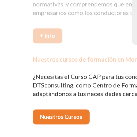
normativas, y comprendemos que en oca
empresarios como los conductores tie
+ Info
Nuestros cursos de formación en Mon
¿Necesitas el Curso CAP para tus cond
DTSconsulting, como Centro de Formac
adaptándonos a tus necesidades cerc
Nuestros Cursos