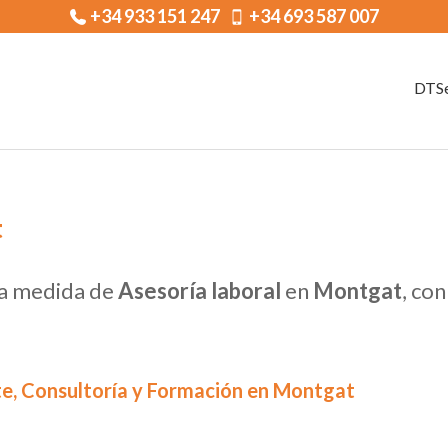
+34 933 151 247
+34 693 587 007
DTSe
t
 a medida de
Asesoría laboral
en
Montgat
, co
te, Consultoría y Formación en Montgat