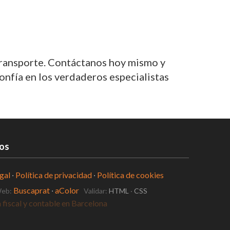
transporte. Contáctanos hoy mismo y
nfía en los verdaderos especialistas
os
gal
·
Política de privacidad
·
Política de cookies
Buscaprat
·
aColor
Web:
Validar:
HTML
·
CSS
ado de la Competencia Profesional en Barcelona