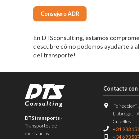
Consejero ADR
En DTSconsulting, estamos comprometi
descubre cómo podemos ayudarte a alca
del transporte!
Contacta con
{*direccion*}
Llobregat - 
DTStransports
·
Cubelles
Transportes de
+34 933 15
mercancías
+34 693 58