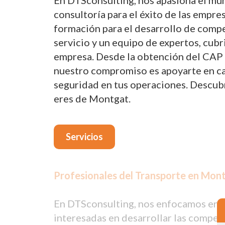
En DTSconsulting, nos apasiona el mun
consultoría para el éxito de las empre
formación para el desarrollo de compe
servicio y un equipo de expertos, cub
empresa. Desde la obtención del CAP p
nuestro compromiso es apoyarte en cada
seguridad en tus operaciones. Descub
eres de Montgat.
Servicios
Profesionales del Transporte en Mont
En DTSconsulting, nos enfocamos en p
interesadas en desarrollar las compet