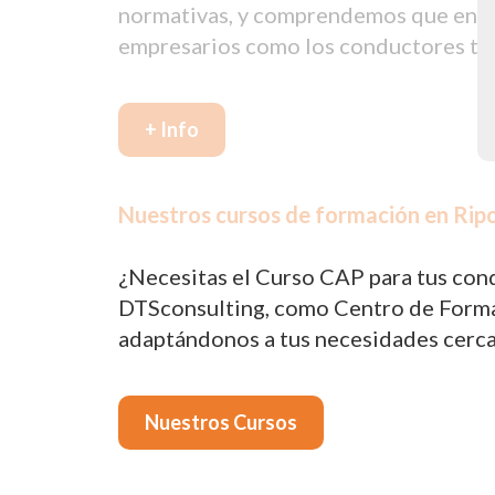
normativas, y comprendemos que en oca
empresarios como los conductores tie
+ Info
Nuestros cursos de formación en Ripo
¿Necesitas el Curso CAP para tus cond
DTSconsulting, como Centro de Formac
adaptándonos a tus necesidades cerca 
Nuestros Cursos