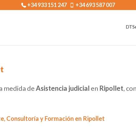
+34 933 151 247
+34 693 587 007
DTSe
et
 a medida de
Asistencia judicial
en
Ripollet
, co
e, Consultoría y Formación en Ripollet