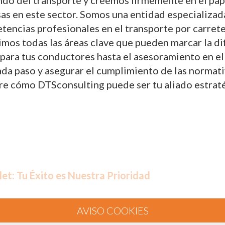
do del transporte y creemos firmemente en el papel
sas en este sector. Somos una entidad especializad
tencias profesionales en el transporte por carret
rimos todas las áreas clave que pueden marcar la d
ara tus conductores hasta el asesoramiento en el
 paso y asegurar el cumplimiento de las normativas
re cómo DTSconsulting puede ser tu aliado estraté
let: Tu Éxito es Nuestra Prioridad
roporcionar servicios de consultoría y formación 
encias profesionales del transporte por carretera.