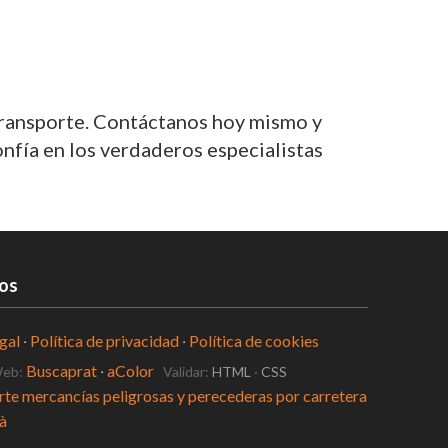
transporte. Contáctanos hoy mismo y
nfía en los verdaderos especialistas
os
gal
·
Política de privacidad
·
Política de cookies
Buscaprat
·
aColor
Web:
Validar:
HTML
·
CSS
a judicial en Pallejà