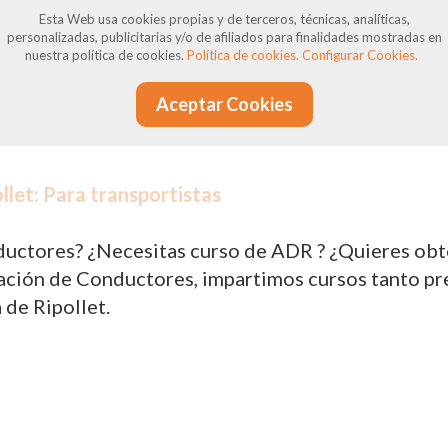
siones pueden surgir incumplimientos, ya sean jus
Esta Web usa cookies propias y de terceros, técnicas, analíticas,
personalizadas, publicitarias y/o de afiliados para finalidades mostradas en
nen derecho a reclamaciones y defensa, y estamos 
nuestra política de cookies.
Política de cookies.
Configurar Cookies.
Aceptar Cookies
llet: Para transportistas
uctores? ¿Necesitas curso de ADR ? ¿Quieres obten
ión de Conductores, impartimos cursos tanto prese
de Ripollet.