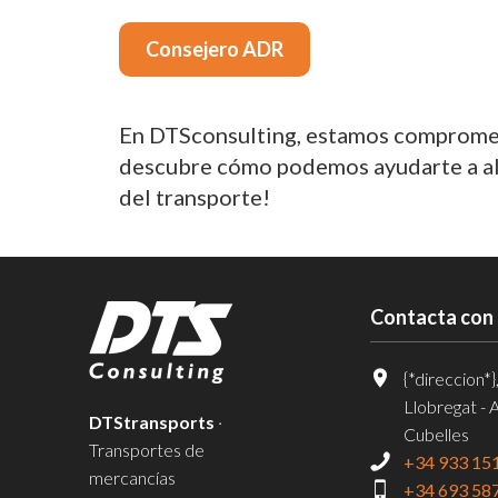
Consejero ADR
En DTSconsulting, estamos comprometi
descubre cómo podemos ayudarte a alca
del transporte!
Contacta con
{*direccion*}
Llobregat - 
DTStransports
·
Cubelles
Transportes de
+34 933 15
mercancías
+34 693 58