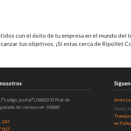
dos con el éxito de tu empresa en el mundo del 
nzar tus objetivos. ¡Si estas cerca de Ripollet Co
 nosotros
Síguen
, {*codigo_postal*}, 08820 El Prat de
Aviso Le
Apatado de correos n4 - 08880
Diseño 
Asistenci
1 247
7 007