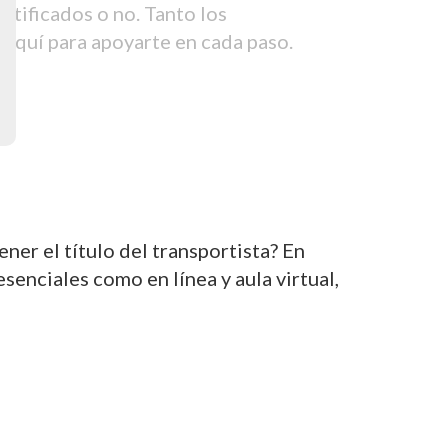
tificados o no. Tanto los
aquí para apoyarte en cada paso.
er el título del transportista? En
nciales como en línea y aula virtual,