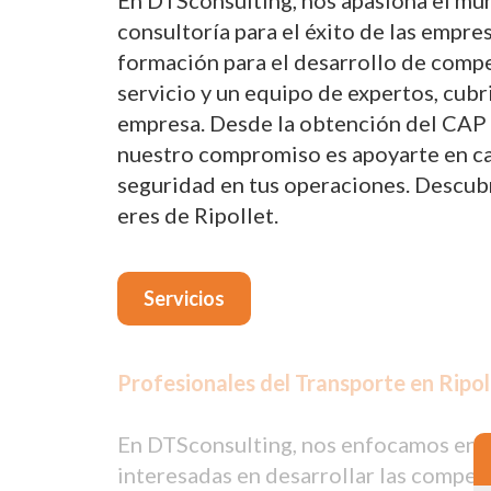
En DTSconsulting, nos apasiona el mun
consultoría para el éxito de las empre
formación para el desarrollo de compe
servicio y un equipo de expertos, cub
empresa. Desde la obtención del CAP p
nuestro compromiso es apoyarte en cada
seguridad en tus operaciones. Descub
eres de Ripollet.
Servicios
Profesionales del Transporte en Ripol
En DTSconsulting, nos enfocamos en p
interesadas en desarrollar las compet