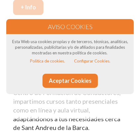
+ Info
Nuestros cursos de formación en Sant
Andreu de la Barca: Para transportistas
Esta Web usa cookies propias y de terceros, técnicas, analíticas,
personalizadas, publicitarias y/o de afiliados para finalidades
mostradas en nuestra política de cookies.
¿Necesitas el Curso CAP para tus
Política de cookies.
Configurar Cookies.
conductores? ¿Necesitas curso de ADR
? ¿Quieres obtener el título del
Aceptar Cookies
transportista? En DTSconsulting, como
Centro de Formación de Conductores,
impartimos cursos tanto presenciales
como en línea y aula virtual,
adaptándonos a tus necesidades cerca
de Sant Andreu de la Barca.