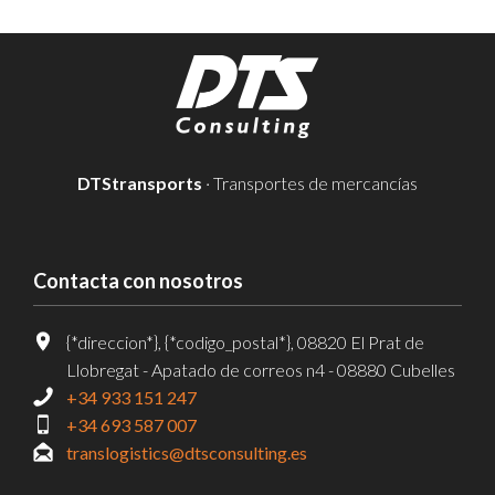
DTStransports
· Transportes de mercancías
Contacta con nosotros
{*direccion*}, {*codigo_postal*}, 08820 El Prat de
Llobregat - Apatado de correos n4 - 08880 Cubelles
+34 933 151 247
+34 693 587 007
translogistics@dtsconsulting.es