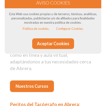
en Abrera: Para transportistas
Esta Web usa cookies propias y de terceros, técnicas, analíticas,
¿Necesitas el Curso CAP para tus
personalizadas, publicitarias y/o de afiliados para finalidades
conductores? ¿Necesitas curso de ADR
mostradas en nuestra política de cookies.
? ¿Quieres obtener el título del
Política de cookies.
Configurar Cookies.
transportista? En DTSconsulting, como
Centro de Formación de Conductores,
Aceptar Cookies
impartimos cursos tanto presenciales
como en línea y aula virtual,
adaptándonos a tus necesidades cerca
de Abrera.
Nuestros Cursos
Peritos del Tacógrafo en Abrera: