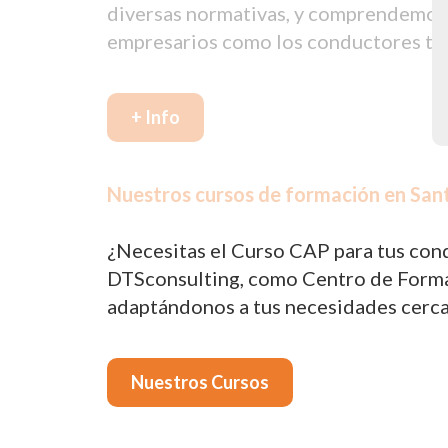
diversas normativas, y comprendemos q
empresarios como los conductores tie
+ Info
Nuestros cursos de formación en Sant
¿Necesitas el Curso CAP para tus cond
DTSconsulting, como Centro de Formac
adaptándonos a tus necesidades cerca
Nuestros Cursos