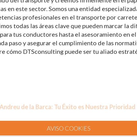
do del transporte y creemos firmemente en el papel
sas en este sector. Somos una entidad especializad
tencias profesionales en el transporte por carret
rimos todas las áreas clave que pueden marcar la d
ara tus conductores hasta el asesoramiento en el
 paso y asegurar el cumplimiento de las normativas
re cómo DTSconsulting puede ser tu aliado estraté
Andreu de la Barca: Tu Éxito es Nuestra Prioridad
oporcionar servicios de consultoría y formación 
as competencias profesionales del transporte por 