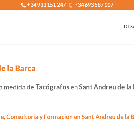
+34 933 151 247
+34 693 587 007
DTSe
e la Barca
 a medida de
Tacógrafos
en
Sant Andreu de la
e, Consultoría y Formación en Sant Andreu de la 