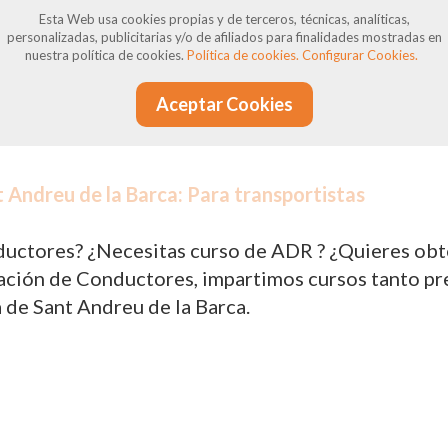
ue en ocasiones pueden surgir incumplimientos, ya
Esta Web usa cookies propias y de terceros, técnicas, analíticas,
personalizadas, publicitarias y/o de afiliados para finalidades mostradas en
nen derecho a reclamaciones y defensa, y estamos 
nuestra política de cookies.
Política de cookies.
Configurar Cookies.
Aceptar Cookies
 Andreu de la Barca: Para transportistas
uctores? ¿Necesitas curso de ADR ? ¿Quieres obten
ión de Conductores, impartimos cursos tanto prese
 de Sant Andreu de la Barca.