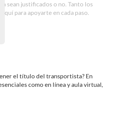
 sean justificados o no. Tanto los
aquí para apoyarte en cada paso.
er el título del transportista? En
nciales como en línea y aula virtual,