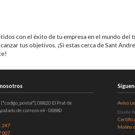
dos con el éxito de tu empresa en el mundo del 
nzar tus objetivos. ¡Si estas cerca de Sant Andre
te!
 nosotros
Síguen
, {*codigo_postal*}, 08820 El Prat de
Aviso Le
Apatado de correos n4 - 08880
Diseño 
Certific
1 247
Molins d
7 007
Tacógraf