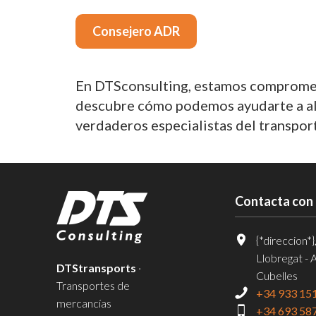
Consejero ADR
En DTSconsulting, estamos comprometi
descubre cómo podemos ayudarte a alca
verdaderos especialistas del transpor
Contacta con
{*direccion*}
Llobregat - 
DTStransports
·
Cubelles
Transportes de
+34 933 15
mercancías
+34 693 58