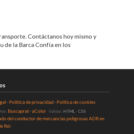
transporte. Contáctanos hoy mismo y
u de la Barca Confía en los
os
gal
·
Política de privacidad
·
Política de cookies
Buscaprat
·
aColor
Web:
Validar:
HTML
·
CSS
ado del conductor de mercancias peligrosas ADR en
e Rei
os en Molins de Rei